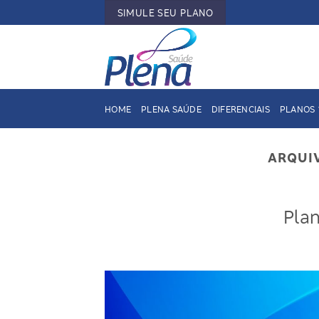
Skip
SIMULE SEU PLANO
to
content
HOME
PLENA SAÚDE
DIFERENCIAIS
PLANOS
ARQUI
Pla