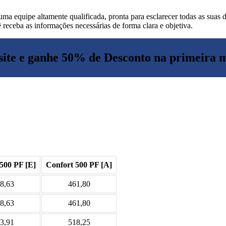
 uma equipe altamente qualificada, pronta para esclarecer todas as suas
 receba as informações necessárias de forma clara e objetiva.
ite e ganhe 50% de Desconto na primeira 
500 PF [E]
Confort 500 PF [A]
8,63
461,80
8,63
461,80
3,91
518,25