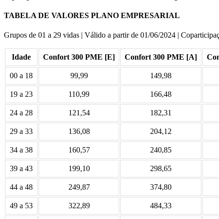
TABELA DE VALORES PLANO EMPRESARIAL
Grupos de 01 a 29 vidas | Válido a partir de 01/06/2024 | Coparticip
Idade
Confort 300 PME [E]
Confort 300 PME [A]
Con
00 a 18
99,99
149,98
19 a 23
110,99
166,48
24 a 28
121,54
182,31
29 a 33
136,08
204,12
34 a 38
160,57
240,85
39 a 43
199,10
298,65
44 a 48
249,87
374,80
49 a 53
322,89
484,33