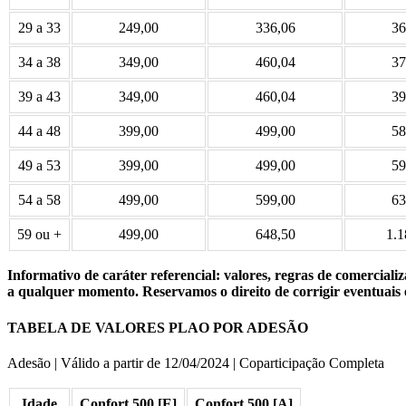
29 a 33
249,00
336,06
36
34 a 38
349,00
460,04
37
39 a 43
349,00
460,04
39
44 a 48
399,00
499,00
58
49 a 53
399,00
499,00
59
54 a 58
499,00
599,00
63
59 ou +
499,00
648,50
1.1
Informativo de caráter referencial: valores, regras de comercia
a qualquer momento. Reservamos o direito de corrigir eventuais e
TABELA DE VALORES PLAO POR ADESÃO
Adesão | Válido a partir de 12/04/2024 | Coparticipação Completa
Idade
Confort 500 [E]
Confort 500 [A]