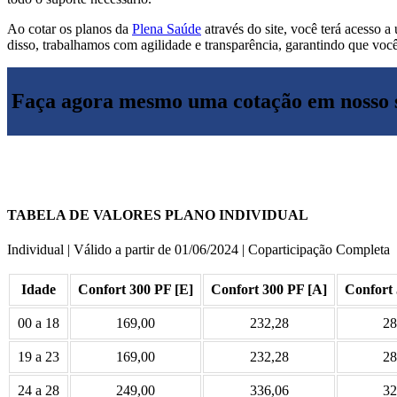
Ao cotar os planos da
Plena Saúde
através do site, você terá acesso a
disso, trabalhamos com agilidade e transparência, garantindo que você
Faça agora mesmo uma cotação em nosso s
TABELA DE VALORES PLANO INDIVIDUAL
Individual | Válido a partir de 01/06/2024 | Coparticipação Completa
Idade
Confort 300 PF [E]
Confort 300 PF [A]
Confort 
00 a 18
169,00
232,28
28
19 a 23
169,00
232,28
28
24 a 28
249,00
336,06
32