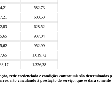
4,21
582,73
7,21
603,53
2,83
628,52
5,65
937,04
5,62
952,99
7,65
1.019,72
83,17
1.326,38
lização, rede credenciada e condições contratuais são determinadas
rros, não vinculando à prestação do serviço, que se dará somente 