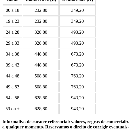
00 a 18
232,80
349,20
19 a 23
232,80
349,20
24 a 28
328,80
493,20
29 a 33
328,80
493,20
34 a 38
448,80
673,20
39 a 43
448,80
673,20
44 a 48
508,80
763,20
49 a 53
508,80
763,20
54 a 58
628,80
943,20
59 ou +
628,80
943,20
Informativo de caráter referencial: valores, regras de comercia
a qualquer momento. Reservamos o direito de corrigir eventuais e