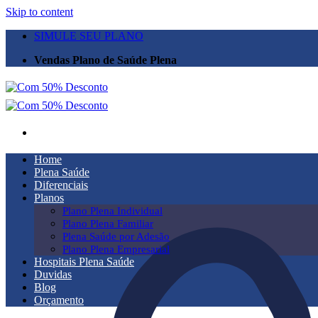
Skip to content
SIMULE SEU PLANO
Vendas Plano de Saúde Plena
Home
Plena Saúde
Diferenciais
Planos
Plano Plena Individual
Plano Plena Familiar
Plena Saúde por Adesão
Plano Plena Empresarial
Hospitais Plena Saúde
Duvidas
Blog
Orçamento